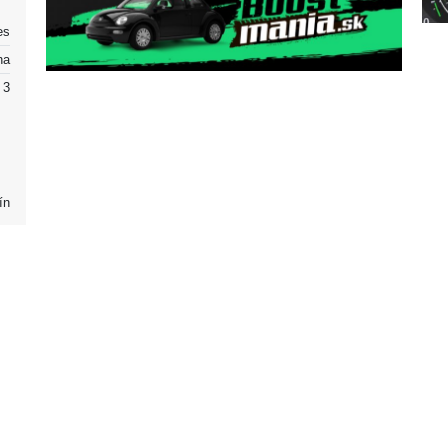
es
na
3
ín
Partneri