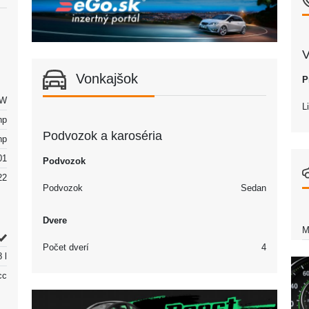
V
Vonkajšok
P
kW
L
hp
Podvozok a karoséria
hp
01
Podvozok
22
Podvozok
Sedan
Dvere
M
Počet dverí
4
 l
cc