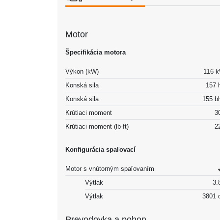
Motor
Špecifikácia motora
Výkon (kW)
116 
Konská sila
157 
Konská sila
155 b
Krútiaci moment
3
Krútiaci moment (lb-ft)
2
Konfigurácia spaľovací
Motor s vnútorným spaľovaním
Výtlak
3.8
Výtlak
3801 
Prevodovka a pohon