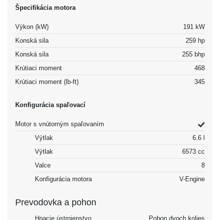
Špecifikácia motora
Výkon (kW)
191 kW
Konská sila
259 hp
Konská sila
255 bhp
Krútiaci moment
468
Krútiaci moment (lb-ft)
345
Konfigurácia spaľovací
Motor s vnútorným spaľovaním
Výtlak
6.6 l
Výtlak
6573 cc
Valce
8
Konfigurácia motora
V-Engine
Prevodovka a pohon
Hnacie ústrojenstvo
Pohon dvoch kolies