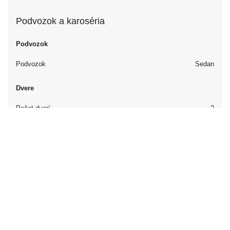
Podvozok a karoséria
Podvozok
Podvozok
Sedan
Dvere
Počet dverí
2
Interiér