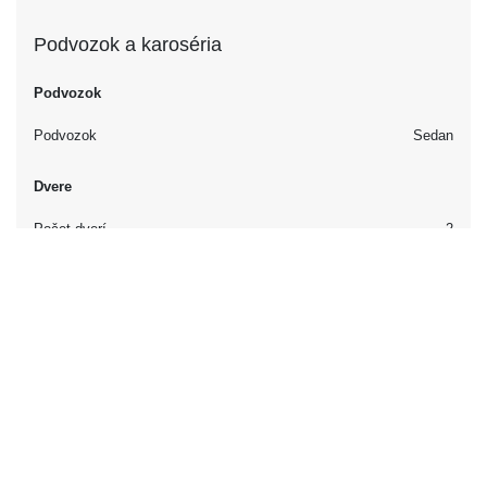
Podvozok a karoséria
Podvozok
Podvozok
Sedan
Dvere
Počet dverí
2
Interiér