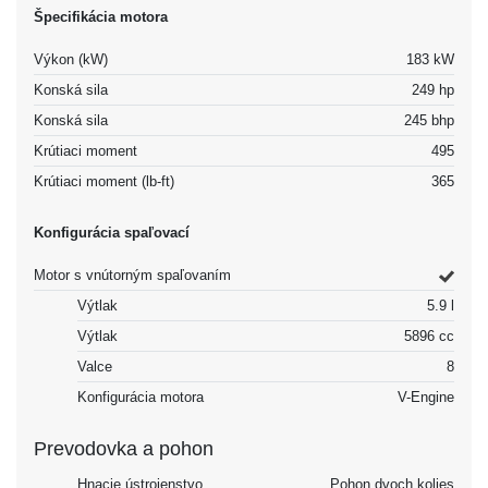
Špecifikácia motora
Výkon (kW)
183 kW
Konská sila
249 hp
Konská sila
245 bhp
Krútiaci moment
495
Krútiaci moment (lb-ft)
365
Konfigurácia spaľovací
Motor s vnútorným spaľovaním
Výtlak
5.9 l
Výtlak
5896 cc
Valce
8
Konfigurácia motora
V-Engine
Prevodovka a pohon
Hnacie ústrojenstvo
Pohon dvoch kolies