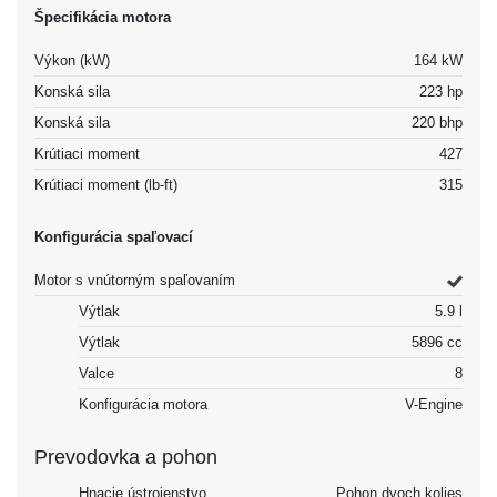
Špecifikácia motora
Výkon (kW)
164 kW
Konská sila
223 hp
Konská sila
220 bhp
Krútiaci moment
427
Krútiaci moment (lb-ft)
315
Konfigurácia spaľovací
Motor s vnútorným spaľovaním
Výtlak
5.9 l
Výtlak
5896 cc
Valce
8
Konfigurácia motora
V-Engine
Prevodovka a pohon
Hnacie ústrojenstvo
Pohon dvoch kolies