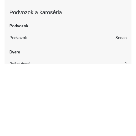
Podvozok a karoséria
Podvozok
Podvozok
Sedan
Dvere
Počet dverí
2
Interiér