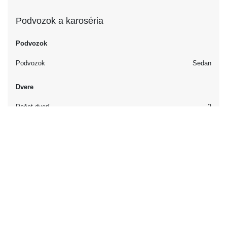
Podvozok a karoséria
Podvozok
Podvozok
Sedan
Dvere
Počet dverí
2
Interiér