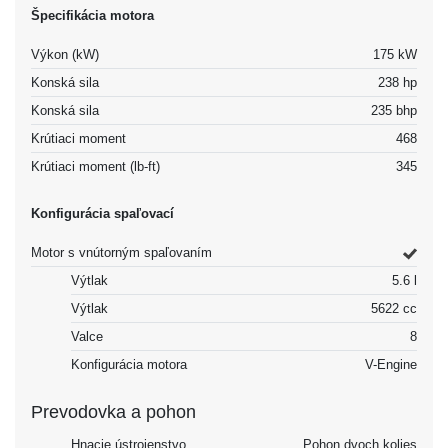
Špecifikácia motora
Výkon (kW)
175 kW
Konská sila
238 hp
Konská sila
235 bhp
Krútiaci moment
468
Krútiaci moment (lb-ft)
345
Konfigurácia spaľovací
Motor s vnútorným spaľovaním
Výtlak
5.6 l
Výtlak
5622 cc
Valce
8
Konfigurácia motora
V-Engine
Prevodovka a pohon
Hnacie ústrojenstvo
Pohon dvoch kolies