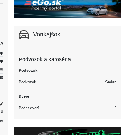
Vonkajšok
kW
hp
Podvozok a karoséria
hp
90
Podvozok
60
Podvozok
Sedan
Dvere
Počet dverí
2
8
ne