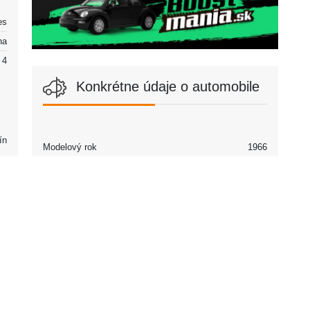
es
na
4
Konkrétne údaje o automobile
ín
Modelový rok
1966
Partneri