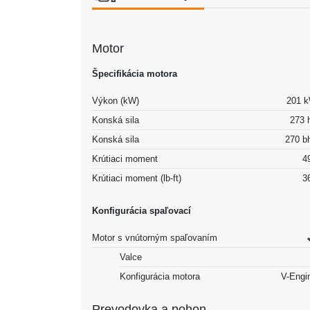
Motor
Špecifikácia motora
Výkon (kW)
201 
Konská sila
273 
Konská sila
270 b
Krútiaci moment
4
Krútiaci moment (lb-ft)
3
Konfigurácia spaľovací
Motor s vnútorným spaľovaním
Valce
Konfigurácia motora
V-Engi
Prevodovka a pohon