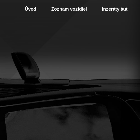
Úvod
Zoznam vozidiel
Inzeráty áut