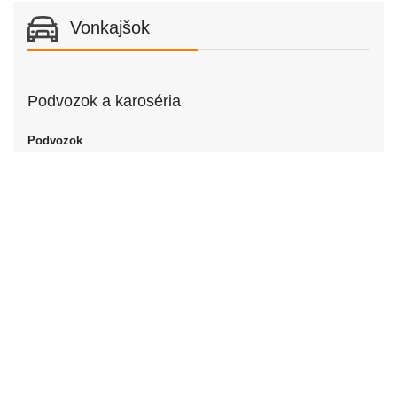
Vonkajšok
Podvozok a karoséria
Podvozok
Podvozok
Sedan
Dvere
Počet dverí
2