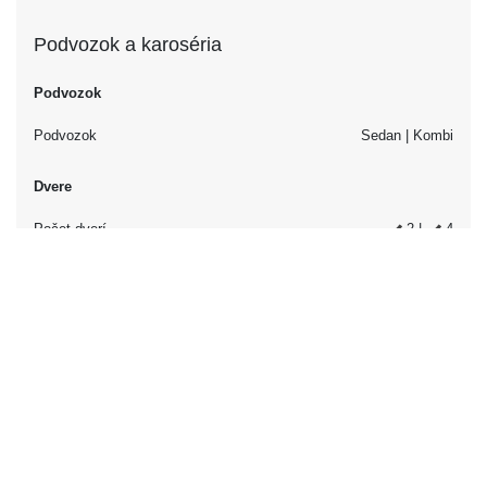
Podvozok a karoséria
Podvozok
Podvozok
Sedan | Kombi
Dvere
Počet dverí
2 |
4
Interiér