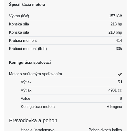
Špecifikácia motora
Výkon (kW)
157 kW
Konská sila
213 hp
Konská sila
210 bhp
Krútiaci moment
414
Krútiaci moment (lb-ft)
305
Konfigurácia spaľovací
Motor s vnútorným spaľovaním
Výtlak
5 l
Výtlak
4981 cc
Valce
8
Konfigurácia motora
V-Engine
Prevodovka a pohon
Hnacie ústrojenstvo
Pohon dvoch kolies