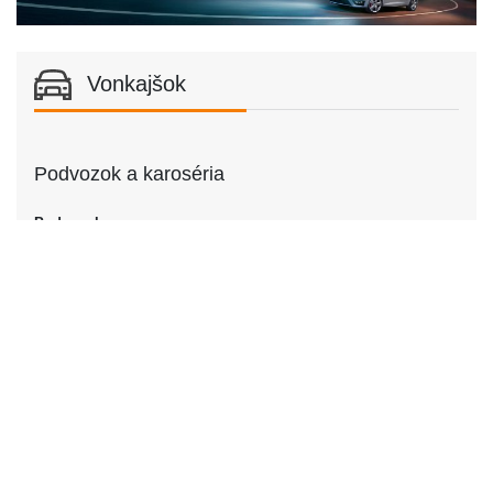
Vonkajšok
Podvozok a karoséria
Podvozok
Podvozok
Sedan
Dvere
Počet dverí
4