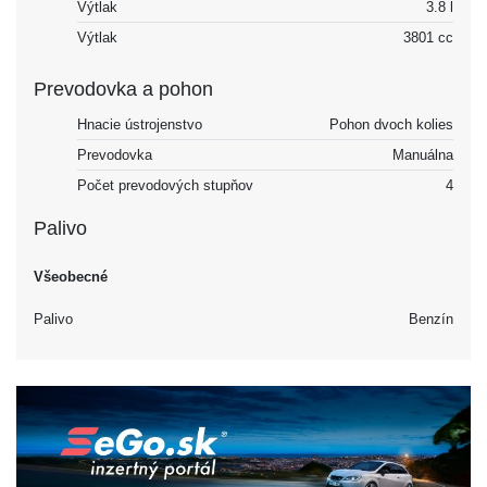
Výtlak
3.8 l
Výtlak
3801 cc
Prevodovka a pohon
Hnacie ústrojenstvo
Pohon dvoch kolies
Prevodovka
Manuálna
Počet prevodových stupňov
4
Palivo
Všeobecné
Palivo
Benzín