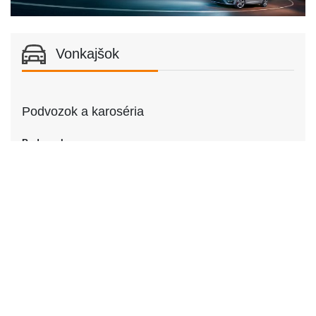
Vonkajšok
Podvozok a karoséria
Podvozok
Podvozok
Sedan | Kombi
Dvere
Počet dverí
2 |
4