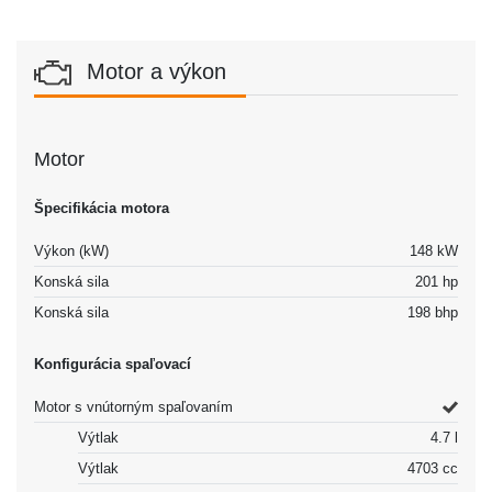
Motor a výkon
Motor
Špecifikácia motora
Výkon (kW)
148 kW
Konská sila
201 hp
Konská sila
198 bhp
Konfigurácia spaľovací
Motor s vnútorným spaľovaním
Výtlak
4.7 l
Výtlak
4703 cc