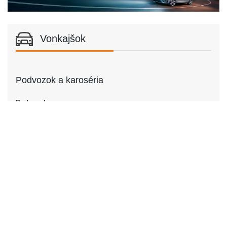
Vonkajšok
Podvozok a karoséria
Podvozok
Podvozok
Sedan
Dvere
Počet dverí
2