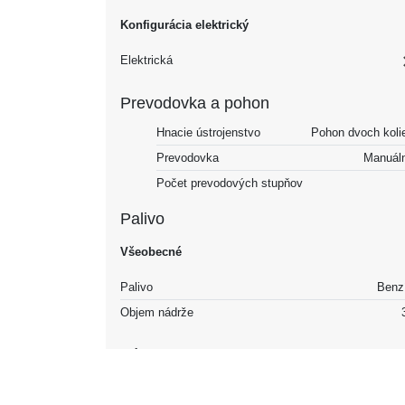
Konfigurácia elektrický
Elektrická
Prevodovka a pohon
Hnacie ústrojenstvo
Pohon dvoch koli
Prevodovka
Manuál
Počet prevodových stupňov
Palivo
Všeobecné
Palivo
Benz
Objem nádrže
Výkon
Najvyššia rýchlosť
215 km