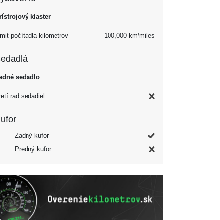
rístrojový klaster
imit počítadla kilometrov
100,000 km/miles
edadlá
adné sedadlo
retí rad sedadiel
ufor
Zadný kufor
Predný kufor