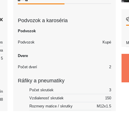
Podvozok a karoséria
Podvozok
Podvozok
Kupé
es
M
na
Dvere
5
Počet dverí
2
Ráfiky a pneumatiky
Počet skrutiek
3
ín
Vzdialenosť skrutiek
150
38
Rozmery matice / skrutky
M12x1.5
Centrálny otvor (CB)
60.1
/h
Ráfiky