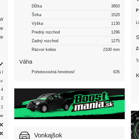
Dĺžka
3850
P
Šírka
1520
kW
L
Výška
1130
hp
Predný rozchod
1296
S
hp
Zadný rozchod
1275
Z
Rázvor kolies
2100 mm
T
Váha
Pohotovostná hmotnosť
635
 l
K
cc
4
2
:1
ne
Vonkajšok