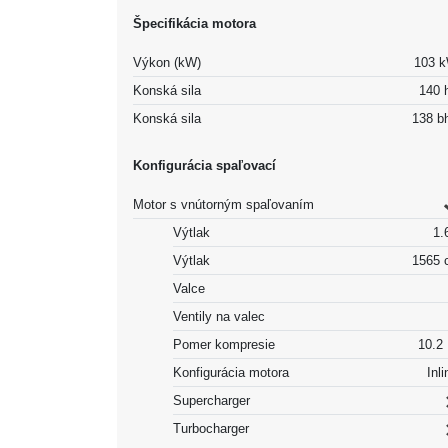
Špecifikácia motora
Výkon (kW)
103 
Konská sila
140 
Konská sila
138 b
Konfigurácia spaľovací
Motor s vnútorným spaľovaním
Výtlak
1.6
Výtlak
1565 
Valce
Ventily na valec
Pomer kompresie
10.2 
Konfigurácia motora
Inli
Supercharger
Turbocharger