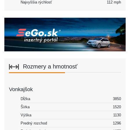
Najvyššia rýchlosť
112 mph
Rozmery a hmotnosť
Vonkajšok
Dĺžka
3850
Šírka
1520
Výška
1130
Predný rozchod
1296