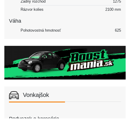
Zadný rozchod
1275
Rázvor kolies
2100 mm
Váha
Pohotovostná hmotnosť
625
Vonkajšok
Podvozok a karoséria