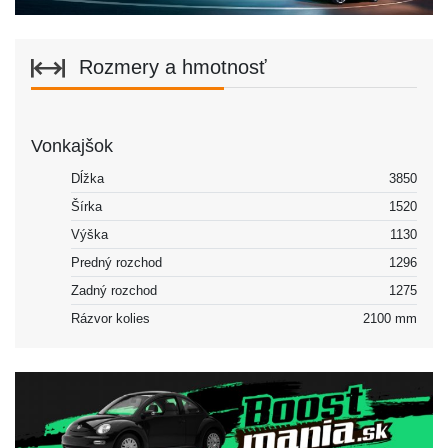
Rozmery a hmotnosť
Vonkajšok
Dĺžka
3850
Šírka
1520
Výška
1130
Predný rozchod
1296
Zadný rozchod
1275
Rázvor kolies
2100 mm