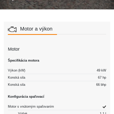
Motor a výkon
Motor
Špecifikácia motora
Výkon (kW)
49 kW
Konská sila
67 hp
Konská sila
66 bhp
Konfigurácia spaľovací
Motor s vnútorným spaľovaním
Výtlak
1.1 l