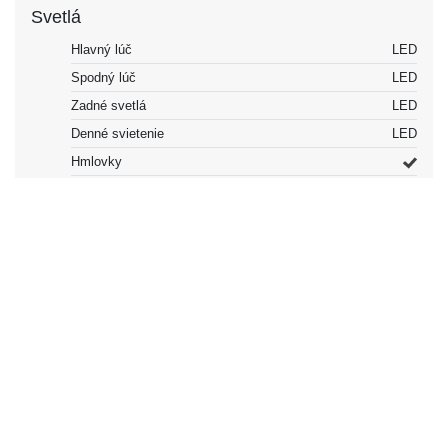
Svetlá
Hlavný lúč
LED
Spodný lúč
LED
Zadné svetlá
LED
Denné svietenie
LED
Hmlovky
Vpredu
Špeciálne vlastnosti
*Adaptívne svetlomety
Farba
Farba
čierna |
modrá |
zelená |
biela
Dokončenie
Pevné
Ráfiky a pneumatiky
Materiál ráfika
Zliatina
Typ ráfika
Diskové koleso