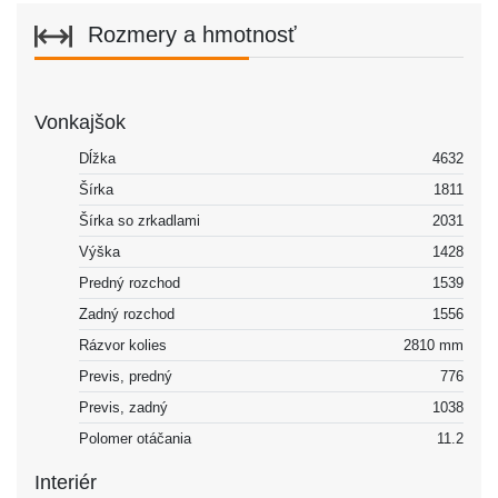
Rozmery a hmotnosť
Vonkajšok
Dĺžka
4632
Šírka
1811
Šírka so zrkadlami
2031
Výška
1428
Predný rozchod
1539
Zadný rozchod
1556
Rázvor kolies
2810 mm
Previs, predný
776
Previs, zadný
1038
Polomer otáčania
11.2
Interiér