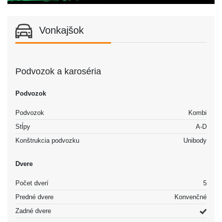
Vonkajšok
Podvozok a karoséria
Podvozok
Podvozok
Kombi
Stĺpy
A-D
Konštrukcia podvozku
Unibody
Dvere
Počet dverí
5
Predné dvere
Konvenčné
Zadné dvere