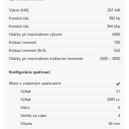
Výkon (kW)
257 kW
Konská sila
350 hp
Konská sila
344 bhp
Otáčky pri maximálnom výkone
4000
Krútiaci moment
700
Krútiaci moment (lb-ft)
516
Otáčky pri maximálnom krútiacom momente
1500 – 3000
Konfigurácia spaľovací
Motor s vnútorným spaľovaním
Výtlak
3 l
Výtlak
2993 cc
Valce
6
Ventily na valec
4
Vŕtanie
84 mm