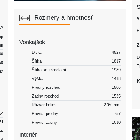
S
Rozmery a hmotnosť
V
kW
P
hp
Vonkajšok
hp
Z
Dĺžka
4527
00
D
Šírka
1817
50
T
Šírka so zrkadlami
1989
32
Výška
1418
K
Predný rozchod
1506
Zadný rozchod
1535
Rázvor kolies
2760 mm
Previs, predný
757
2 l
Previs, zadný
1010
cc
Interiér
4