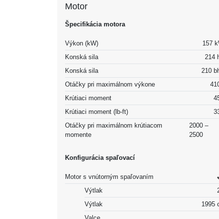
Motor
Špecifikácia motora
Výkon (kW)
157 
Konská sila
214 
Konská sila
210 b
Otáčky pri maximálnom výkone
41
Krútiaci moment
4
Krútiaci moment (lb-ft)
3
Otáčky pri maximálnom krútiacom
2000 –
momente
2500
Konfigurácia spaľovací
Motor s vnútorným spaľovaním
Výtlak
Výtlak
1995 
Valce