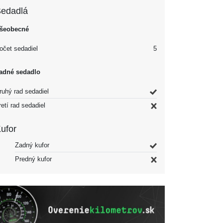
edadlá
šeobecné
očet sedadiel
5
adné sedadlo
ruhý rad sedadiel
retí rad sedadiel
ufor
Zadný kufor
Predný kufor