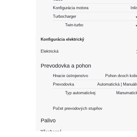
Konfigurácia motora
Inli
Turbocharger
Twin-turbo
Konfigurácia elektrický
Elektrická
Prevodovka a pohon
Hnacie ústrojenstvo
Pohon dvoch koli
Prevodovka
Automatická | Manu
Typ automatickej
Manumatic
Počet prevodových stupňov
Palivo
Všeobecné