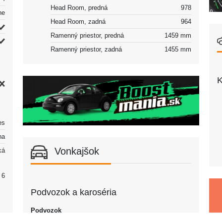
Head Room, predná
978
ne
Head Room, zadná
964
Ramenný priestor, predná
1459 mm
Ramenný priestor, zadná
1455 mm
K
es
álna
Vonkajšok
ká
6
Podvozok a karoséria
Podvozok