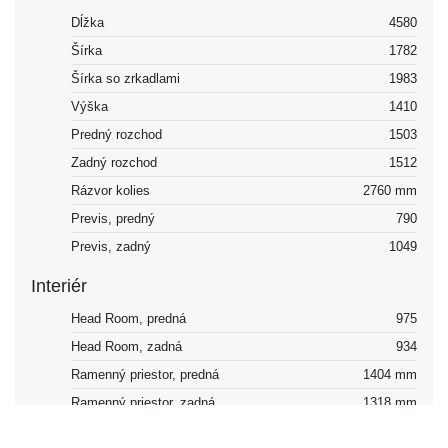
Dĺžka
4580
Šírka
1782
Šírka so zrkadlami
1983
Výška
1410
Predný rozchod
1503
Zadný rozchod
1512
Rázvor kolies
2760 mm
Previs, predný
790
Previs, zadný
1049
Interiér
Head Room, predná
975
Head Room, zadná
934
Ramenný priestor, predná
1404 mm
Ramenný priestor, zadná
1318 mm