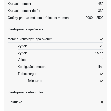
Krútiaci moment
450
Krútiaci moment (lb-ft)
332
Otáčky pri maximálnom krútiacom momente
2000 – 2500
Konfigurácia spaľovací
Motor s vnútorným spaľovaním
Výtlak
2 l
Výtlak
1995 cc
Valce
4
Konfigurácia motora
Inline
Turbocharger
Twin-turbo
Konfigurácia elektrický
Elektrická