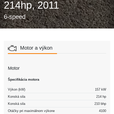
214hp, 2011
6-speed
Motor a výkon
Motor
Špecifikácia motora
Výkon (kW)
157 kW
Konská sila
214 hp
Konská sila
210 bhp
Otáčky pri maximálnom výkone
4100