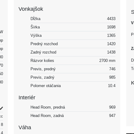
Vonkajšok
S
Dĺžka
4433
V
Šírka
1698
kW
P
Výška
1365
hp
Predný rozchod
1420
hp
Z
Zadný rozchod
1438
00
D
Rázvor kolies
2700 mm
70
T
Previs, predný
746
50
Previs, zadný
985
00
K
Polomer otáčania
10.4
Interiér
Head Room, predná
969
Head Room, zadná
947
cc
8
Váha
4