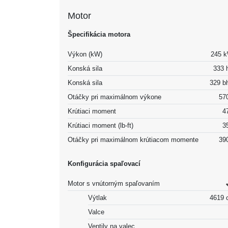
Motor
Špecifikácia motora
Výkon (kW)
245 
Konská sila
333 
Konská sila
329 b
Otáčky pri maximálnom výkone
57
Krútiaci moment
4
Krútiaci moment (lb-ft)
3
Otáčky pri maximálnom krútiacom momente
39
Konfigurácia spaľovací
Motor s vnútorným spaľovaním
Výtlak
4619 
Valce
Ventily na valec