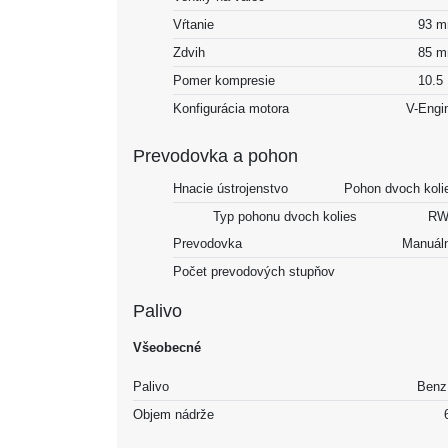
Vŕtanie
93 
Zdvih
85 
Pomer kompresie
10.5 
Konfigurácia motora
V-Engi
Prevodovka a pohon
Hnacie ústrojenstvo
Pohon dvoch koli
Typ pohonu dvoch kolies
RW
Prevodovka
Manuál
Počet prevodových stupňov
Palivo
Všeobecné
Palivo
Benz
Objem nádrže