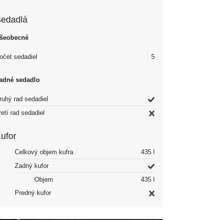
edadlá
šeobecné
očet sedadiel
5
adné sedadlo
ruhý rad sedadiel
retí rad sedadiel
ufor
Celkový objem kufra
435 l
Zadný kufor
Objem
435 l
Predný kufor