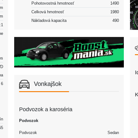
Pohotovostná hmotnosť
1490
mm
Celková hmotnosť
1980
mm
Nákladová kapacita
490
:1
ne
es
D
I
na
Vonkajšok
6
K
Podvozok a karoséria
ín
Podvozok
65
Podvozok
Sedan