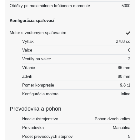
Otáčky pri maximálnom krútiacom momente
5000
Konfigurácia spaľovací
Motor s vnútorným spaľovaním
Výtlak
2788 cc
Valce
6
Ventily na valec
2
Vŕtanie
86 mm
Zdvih
80 mm
Pomer kompresie
9.8 :1
Konfigurácia motora
Inline
Prevodovka a pohon
Hnacie ústrojenstvo
Pohon dvoch kolies
Prevodovka
Manuálna
Počet prevodových stupňov
5