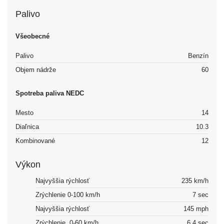
Palivo
Všeobecné
Palivo
Benzín
Objem nádrže
60
Spotreba paliva NEDC
Mesto
14
Diaľnica
10.3
Kombinované
12
Výkon
Najvyššia rýchlosť
235 km/h
Zrýchlenie 0-100 km/h
7 sec
Najvyššia rýchlosť
145 mph
Zrýchlenie, 0-60 km/h
6.4 sec