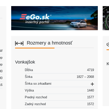
Rozmery a hmotnosť
kW
hp
Vonkajšok
K
hp
Dĺžka
4719
00
Šírka
1827 – 2068
00
Šírka so zrkadlami
16
Výška
1440
Predný rozchod
1577
Zadný rozchod
1572