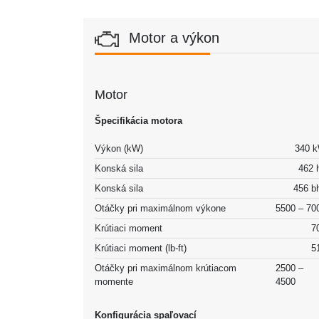
Motor a výkon
Motor
Špecifikácia motora
Výkon (kW)
340 
Konská sila
462 
Konská sila
456 b
Otáčky pri maximálnom výkone
5500 – 70
Krútiaci moment
7
Krútiaci moment (lb-ft)
5
Otáčky pri maximálnom krútiacom
2500 –
momente
4500
Konfigurácia spaľovací