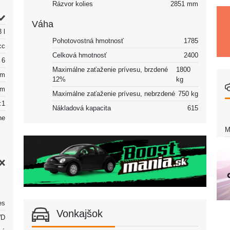
Rázvor kolies
2851 mm
Váha
3 l
Pohotovostná hmotnosť
1785
cc
Celková hmotnosť
2400
6
Maximálne zaťaženie prívesu, brzdené
1800
mm
12%
kg
mm
Maximálne zaťaženie prívesu, nebrzdené
750 kg
:1
Nákladová kapacita
615
ne
M
es
Vonkajšok
D