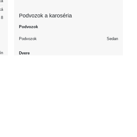
ká
ká
Podvozok a karoséria
8
Podvozok
Podvozok
Sedan
ín
Dvere
59
Počet dverí
4
.2
Interiér
.9
.8
Sedadlá
Zadné sedadlo
24