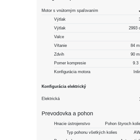
Motor s vnútorným spaľovaním
Výtlak
Výtlak
2993 
Valce
Vŕtanie
84 
Zdvih
90 
Pomer kompresie
9.3 
Konfigurácia motora
Inli
Konfigurácia elektrický
Elektrická
Prevodovka a pohon
Hnacie ústrojenstvo
Pohon štyroch koli
Typ pohonu všetkých kolies
AW