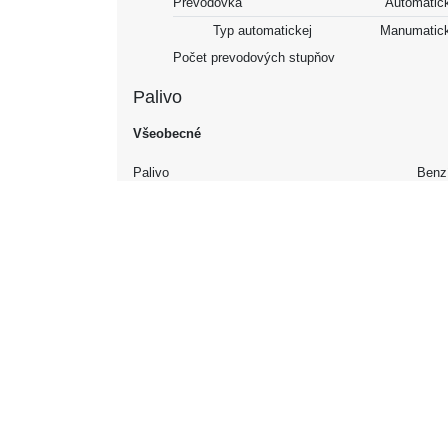
Prevodovka
Automatic
Typ automatickej
Manumatic
Počet prevodových stupňov
Palivo
Všeobecné
Palivo
Benz
Objem nádrže
Spotreba paliva NEDC
Mesto
13
Diaľnica
7
Kombinované
9
Emisie NEDC
CO₂, kombinované
2