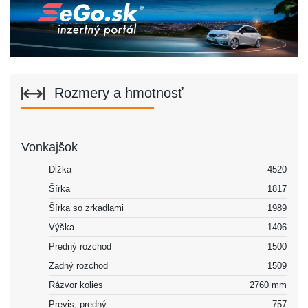
Rozmery a hmotnosť
Vonkajšok
Dĺžka
4520
Šírka
1817
Šírka so zrkadlami
1989
Výška
1406
Predný rozchod
1500
Zadný rozchod
1509
Rázvor kolies
2760 mm
Previs, predný
757