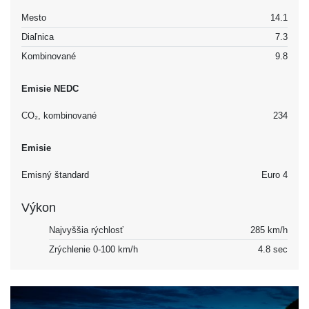
Mesto
14.1
Diaľnica
7.3
Kombinované
9.8
Emisie NEDC
CO₂, kombinované
234
Emisie
Emisný štandard
Euro 4
Výkon
Najvyššia rýchlosť
285 km/h
Zrýchlenie 0-100 km/h
4.8 sec