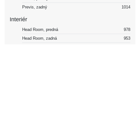
Previs, zadný
1014
Interiér
Head Room, predná
978
Head Room, zadná
953
Ramenný priestor, predná
1460 mm
Ramenný priestor, zadná
1454 mm
Vonkajšok