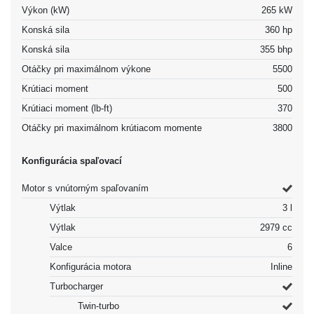
Výkon (kW)
265 kW
Konská sila
360 hp
Konská sila
355 bhp
Otáčky pri maximálnom výkone
5500
Krútiaci moment
500
Krútiaci moment (lb-ft)
370
Otáčky pri maximálnom krútiacom momente
3800
Konfigurácia spaľovací
Motor s vnútorným spaľovaním
Výtlak
3 l
Výtlak
2979 cc
Valce
6
Konfigurácia motora
Inline
Turbocharger
Twin-turbo