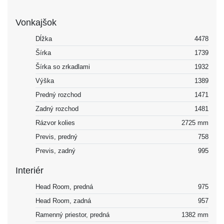
Vonkajšok
Dĺžka
4478
Šírka
1739
Šírka so zrkadlami
1932
Výška
1389
Predný rozchod
1471
Zadný rozchod
1481
Rázvor kolies
2725 mm
Previs, predný
758
Previs, zadný
995
Interiér
Head Room, predná
975
Head Room, zadná
957
Ramenný priestor, predná
1382 mm