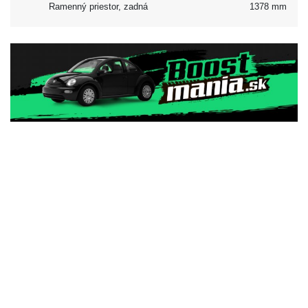
Ramenný priestor, zadná
1378 mm
Vonkajšok
Podvozok a karoséria
Podvozok
Podvozok
Kombi
Dvere