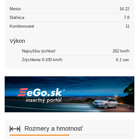
Mesto
16.22
Diaľnica
7.8
Kombinované
11
Výkon
Najvyššia rýchlosť
262 km/h
Zrýchlenie 0-100 km/h
6.1 sec
Rozmery a hmotnosť