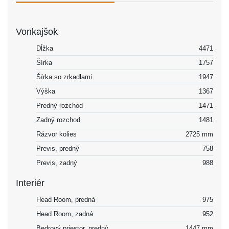
Vonkajšok
Dĺžka
4471
Šírka
1757
Šírka so zrkadlami
1947
Výška
1367
Predný rozchod
1471
Zadný rozchod
1481
Rázvor kolies
2725 mm
Previs, predný
758
Previs, zadný
988
Interiér
Head Room, predná
975
Head Room, zadná
952
Bedrový priestor, predný
1447 mm