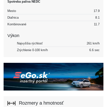
Spotreba paliva NEDC
Mesto
17.9
Diaľnica
8.1
Kombinované
11.7
Výkon
Najvyššia rýchlosť
261 km/h
Zrýchlenie 0-100 km/h
6.6 sec
Rozmery a hmotnosť