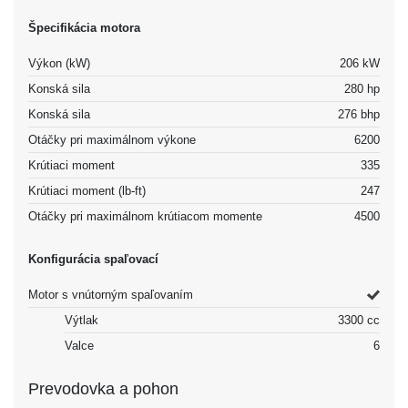
Špecifikácia motora
Výkon (kW)
206 kW
Konská sila
280 hp
Konská sila
276 bhp
Otáčky pri maximálnom výkone
6200
Krútiaci moment
335
Krútiaci moment (lb-ft)
247
Otáčky pri maximálnom krútiacom momente
4500
Konfigurácia spaľovací
Motor s vnútorným spaľovaním
Výtlak
3300 cc
Valce
6
Prevodovka a pohon