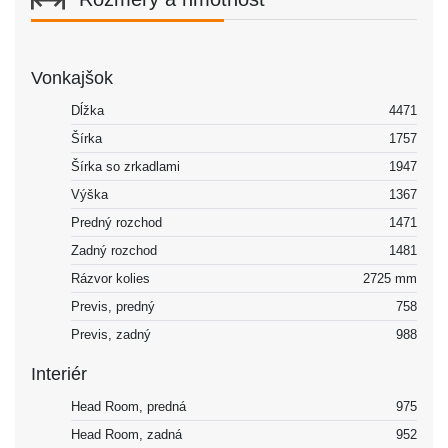
Vonkajšok
Dĺžka
4471
Šírka
1757
Šírka so zrkadlami
1947
Výška
1367
Predný rozchod
1471
Zadný rozchod
1481
Rázvor kolies
2725 mm
Previs, predný
758
Previs, zadný
988
Interiér
Head Room, predná
975
Head Room, zadná
952