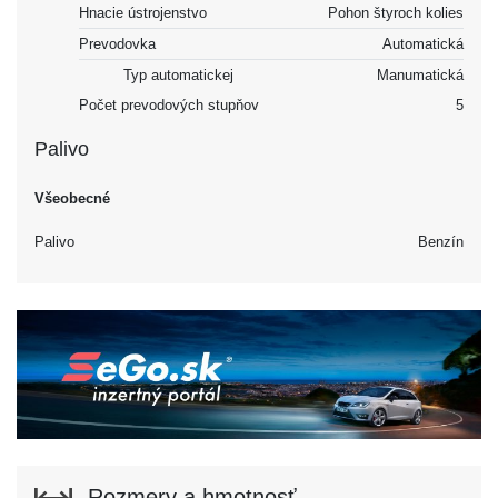
Hnacie ústrojenstvo
Pohon štyroch kolies
Prevodovka
Automatická
Typ automatickej
Manumatická
Počet prevodových stupňov
5
Palivo
Všeobecné
Palivo
Benzín
Rozmery a hmotnosť