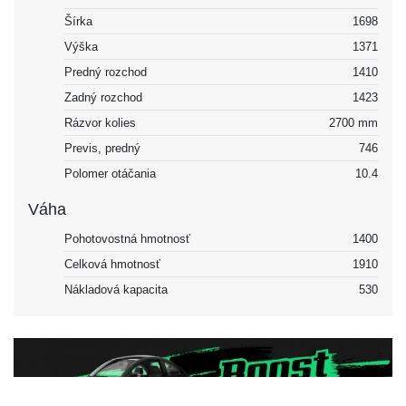
Šírka
1698
Výška
1371
Predný rozchod
1410
Zadný rozchod
1423
Rázvor kolies
2700 mm
Previs, predný
746
Polomer otáčania
10.4
Váha
Pohotovostná hmotnosť
1400
Celková hmotnosť
1910
Nákladová kapacita
530