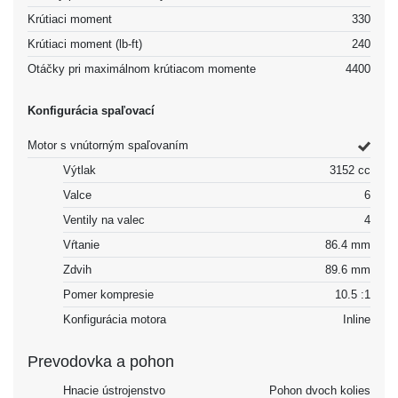
Krútiaci moment
330
Krútiaci moment (lb-ft)
240
Otáčky pri maximálnom krútiacom momente
4400
Konfigurácia spaľovací
Motor s vnútorným spaľovaním
Výtlak
3152 cc
Valce
6
Ventily na valec
4
Vŕtanie
86.4 mm
Zdvih
89.6 mm
Pomer kompresie
10.5 :1
Konfigurácia motora
Inline
Prevodovka a pohon
Hnacie ústrojenstvo
Pohon dvoch kolies