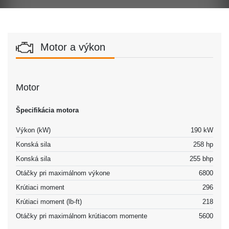
Motor a výkon
Motor
Špecifikácia motora
Výkon (kW)
190 kW
Konská sila
258 hp
Konská sila
255 bhp
Otáčky pri maximálnom výkone
6800
Krútiaci moment
296
Krútiaci moment (lb-ft)
218
Otáčky pri maximálnom krútiacom momente
5600