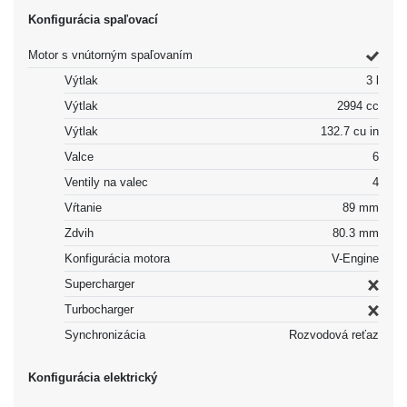
Konfigurácia spaľovací
Motor s vnútorným spaľovaním
Výtlak
3 l
Výtlak
2994 cc
Výtlak
132.7 cu in
Valce
6
Ventily na valec
4
Vŕtanie
89 mm
Zdvih
80.3 mm
Konfigurácia motora
V-Engine
Supercharger
Turbocharger
Synchronizácia
Rozvodová reťaz
Konfigurácia elektrický