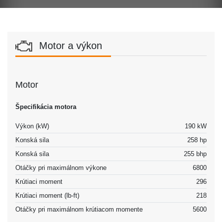
Motor a výkon
Motor
Špecifikácia motora
Výkon (kW)
190 kW
Konská sila
258 hp
Konská sila
255 bhp
Otáčky pri maximálnom výkone
6800
Krútiaci moment
296
Krútiaci moment (lb-ft)
218
Otáčky pri maximálnom krútiacom momente
5600