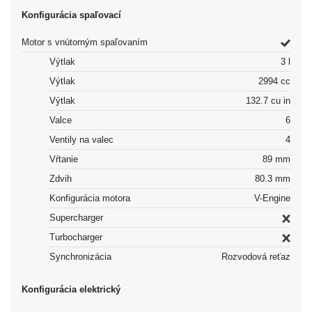
Konfigurácia spaľovací
Motor s vnútorným spaľovaním
Výtlak
3 l
Výtlak
2994 cc
Výtlak
132.7 cu in
Valce
6
Ventily na valec
4
Vŕtanie
89 mm
Zdvih
80.3 mm
Konfigurácia motora
V-Engine
Supercharger
Turbocharger
Synchronizácia
Rozvodová reťaz
Konfigurácia elektrický