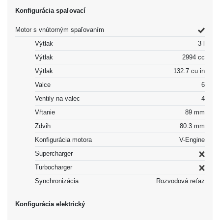
Konfigurácia spaľovací
Motor s vnútorným spaľovaním
Výtlak
3 l
Výtlak
2994 cc
Výtlak
132.7 cu in
Valce
6
Ventily na valec
4
Vŕtanie
89 mm
Zdvih
80.3 mm
Konfigurácia motora
V-Engine
Supercharger
Turbocharger
Synchronizácia
Rozvodová reťaz
Konfigurácia elektrický