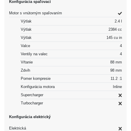
Konfigurácia spaľovací
Motor s vnútorným spaľovaním
Výtlak
2.4 l
Výtlak
2384 cc
Výtlak
145 cu in
Valce
4
Ventily na valec
4
Vŕtanie
88 mm
Zdvih
98 mm
Pomer kompresie
11.2 :1
Konfigurácia motora
Inline
Supercharger
Turbocharger
Konfigurácia elektrický
Elektrická