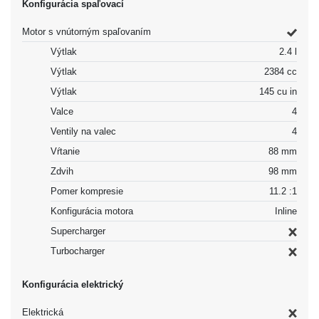
Konfigurácia spaľovací
Motor s vnútorným spaľovaním
Výtlak
2.4 l
Výtlak
2384 cc
Výtlak
145 cu in
Valce
4
Ventily na valec
4
Vŕtanie
88 mm
Zdvih
98 mm
Pomer kompresie
11.2 :1
Konfigurácia motora
Inline
Supercharger
Turbocharger
Konfigurácia elektrický
Elektrická