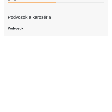
Podvozok a karoséria
Podvozok
Podvozok
Sedan
Dvere
Počet dverí
4