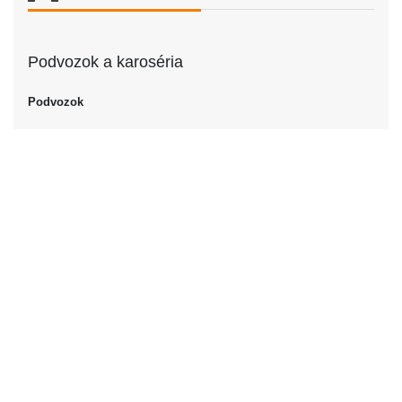
Podvozok a karoséria
Podvozok
Podvozok
Pickup
Dvere
Počet dverí
4