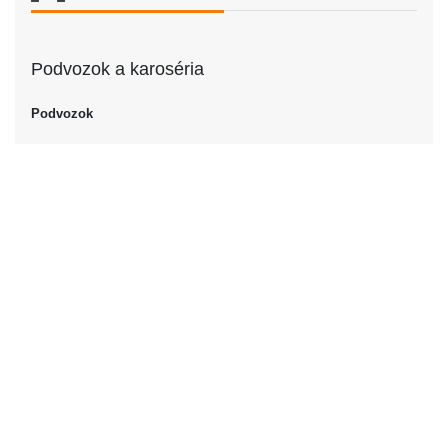
Podvozok a karoséria
Podvozok
Podvozok
Pickup
Dvere
Počet dverí
4