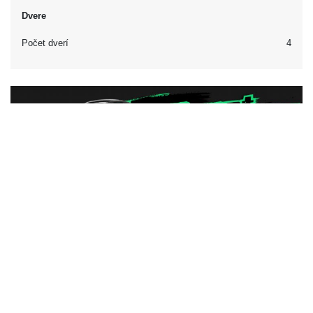
Dvere
Počet dverí
4
Iné
Klasifikácia automobilu
Americká klasifikácia
Mid-Size Car
Britská klasifikácia
Veľké rodinné auto