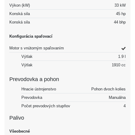
Výkon (kW)
33 kW
Konská sila
45 hp
Konská sila
44 bhp
Konfigurácia spaľovací
Motor s vnútorným spaľovaním
Výtlak
1.9 l
Výtlak
1910 cc
Prevodovka a pohon
Hnacie ústrojenstvo
Pohon dvoch kolies
Prevodovka
Manuálna
Počet prevodových stupňov
4
Palivo
Všeobecné