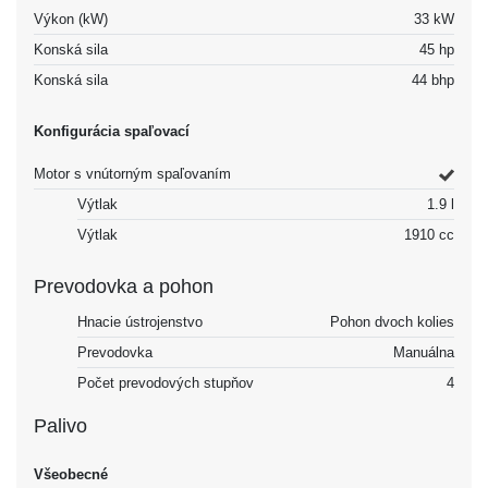
Výkon (kW)
33 kW
Konská sila
45 hp
Konská sila
44 bhp
Konfigurácia spaľovací
Motor s vnútorným spaľovaním
Výtlak
1.9 l
Výtlak
1910 cc
Prevodovka a pohon
Hnacie ústrojenstvo
Pohon dvoch kolies
Prevodovka
Manuálna
Počet prevodových stupňov
4
Palivo
Všeobecné