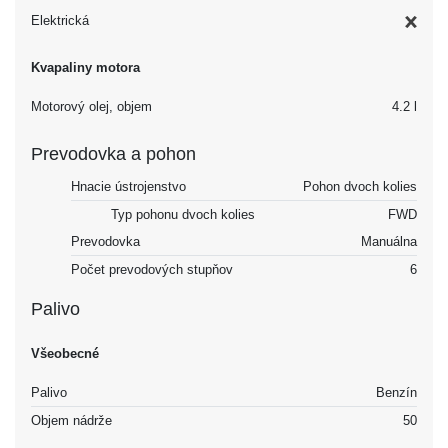
Elektrická
Kvapaliny motora
Motorový olej, objem
4.2 l
Prevodovka a pohon
Hnacie ústrojenstvo
Pohon dvoch kolies
Typ pohonu dvoch kolies
FWD
Prevodovka
Manuálna
Počet prevodových stupňov
6
Palivo
Všeobecné
Palivo
Benzín
Objem nádrže
50