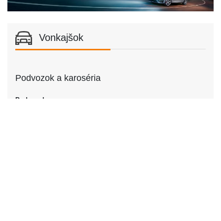
Vonkajšok
Podvozok a karoséria
Podvozok
Podvozok
Kupé
Dvere
Počet dverí
2