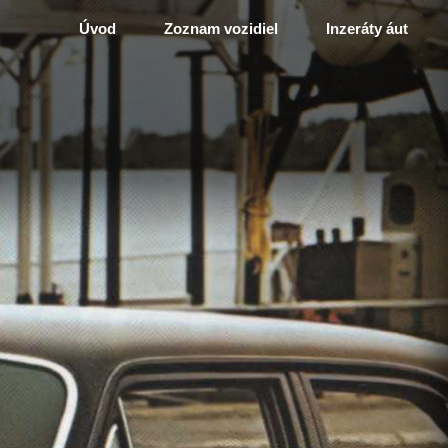
Úvod
Zoznam vozidiel
Inzeráty áut