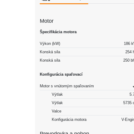
Motor
Špecifikácia motora
Výkon (kW)
186 
Konská sila
254 
Konská sila
250 b
Konfigurácia spaľovací
Motor s vnútorným spaľovaním
Výtlak
5.7
Výtlak
5735 
Valce
Konfigurácia motora
V-Engi
Prevodovka a pohon