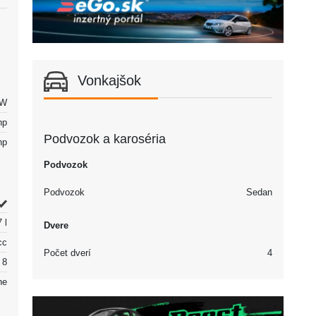
Vonkajšok
kW
hp
Podvozok a karoséria
hp
Podvozok
Podvozok
Sedan
 l
Dvere
cc
Počet dverí
4
8
ne