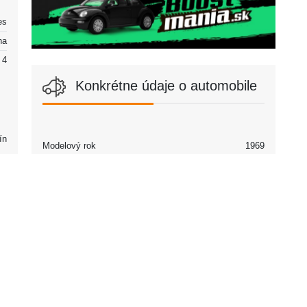
es
na
4
Konkrétne údaje o automobile
ín
Modelový rok
1969
Partneri