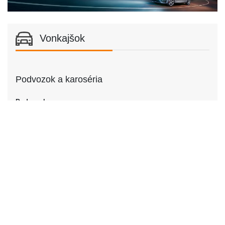
Vonkajšok
Podvozok a karoséria
Podvozok
Podvozok
Sedan
Dvere
Počet dverí
4