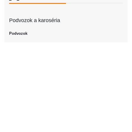
Podvozok a karoséria
Podvozok
Podvozok
Sedan
Dvere
Počet dverí
4