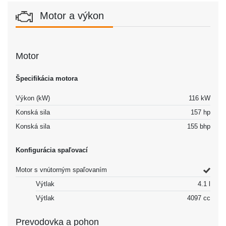
Motor a výkon
Motor
Špecifikácia motora
Výkon (kW)
116 kW
Konská sila
157 hp
Konská sila
155 bhp
Konfigurácia spaľovací
Motor s vnútorným spaľovaním
Výtlak
4.1 l
Výtlak
4097 cc
Prevodovka a pohon