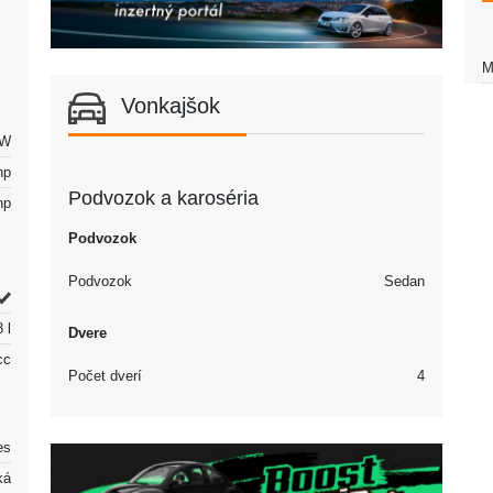
M
Vonkajšok
kW
hp
Podvozok a karoséria
hp
Podvozok
Podvozok
Sedan
 l
Dvere
cc
Počet dverí
4
es
ká