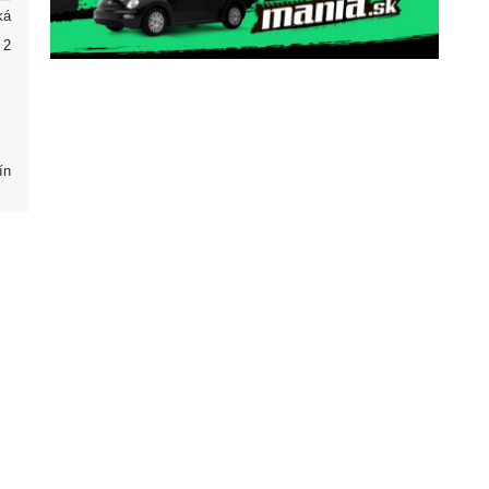
ká
2
ín
Partneri