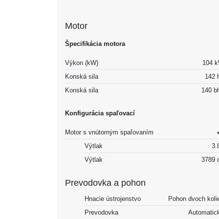
Motor
Špecifikácia motora
Výkon (kW)
104 
Konská sila
142 
Konská sila
140 b
Konfigurácia spaľovací
Motor s vnútorným spaľovaním
Výtlak
3.8
Výtlak
3789 
Prevodovka a pohon
Hnacie ústrojenstvo
Pohon dvoch koli
Prevodovka
Automatic