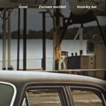
Úvod
Zoznam vozidiel
Inzeráty áut