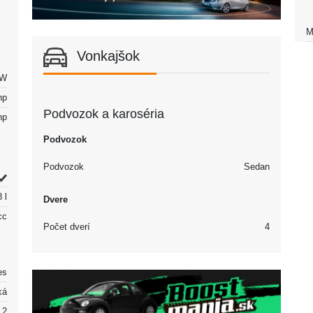
M
Vonkajšok
kW
hp
Podvozok a karoséria
hp
Podvozok
Podvozok
Sedan
 l
Dvere
cc
Počet dverí
4
es
ká
2