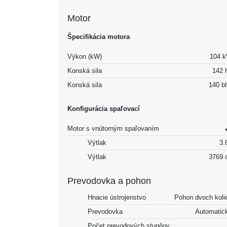
Motor
Špecifikácia motora
Výkon (kW)
104 
Konská sila
142 
Konská sila
140 b
Konfigurácia spaľovací
Motor s vnútorným spaľovaním
Výtlak
3.8
Výtlak
3769 
Prevodovka a pohon
Hnacie ústrojenstvo
Pohon dvoch koli
Prevodovka
Automatic
Počet prevodových stupňov