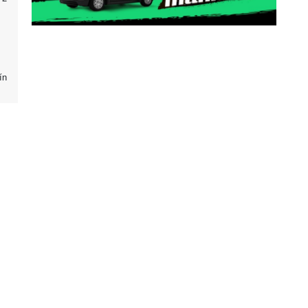
ín
Partneri