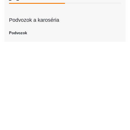
Podvozok a karoséria
Podvozok
Podvozok
Sedan
Dvere
Počet dverí
4