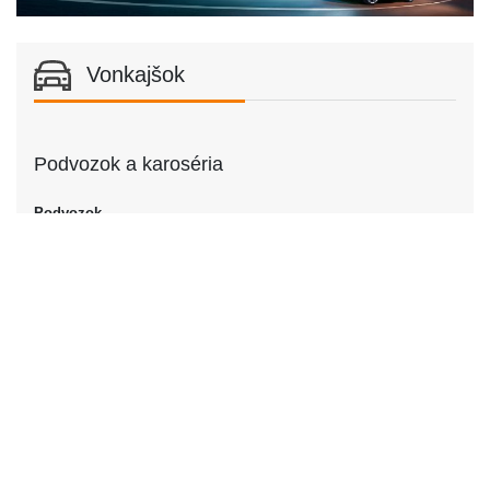
Vonkajšok
Podvozok a karoséria
Podvozok
Podvozok
Sedan
Dvere
Počet dverí
4