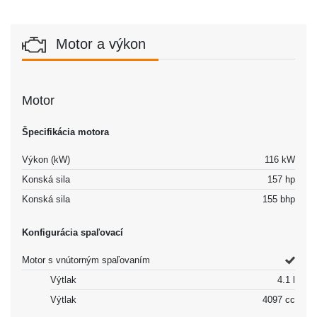
Motor a výkon
Motor
Špecifikácia motora
Výkon (kW)
116 kW
Konská sila
157 hp
Konská sila
155 bhp
Konfigurácia spaľovací
Motor s vnútorným spaľovaním
Výtlak
4.1 l
Výtlak
4097 cc