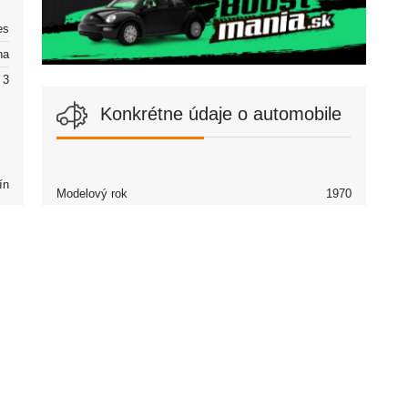
es
na
3
Konkrétne údaje o automobile
ín
Modelový rok
1970
Partneri