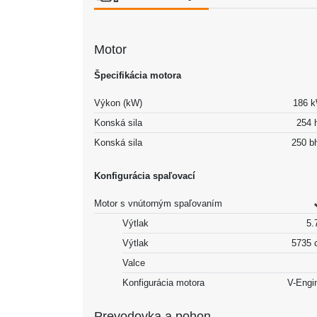
Motor
Špecifikácia motora
Výkon (kW)
186 
Konská sila
254 
Konská sila
250 b
Konfigurácia spaľovací
Motor s vnútorným spaľovaním
Výtlak
5.7
Výtlak
5735 
Valce
Konfigurácia motora
V-Engi
Prevodovka a pohon