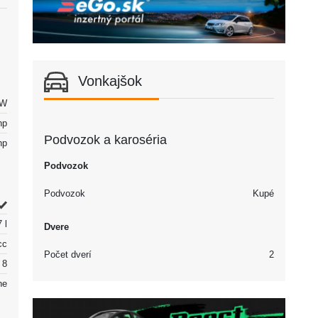
Vonkajšok
kW
hp
Podvozok a karoséria
hp
Podvozok
Podvozok
Kupé
 l
Dvere
cc
Počet dverí
2
8
ne