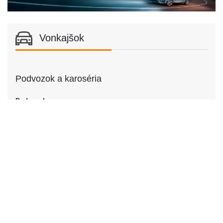
Vonkajšok
Podvozok a karoséria
Podvozok
Podvozok
Kupé
Dvere
Počet dverí
2