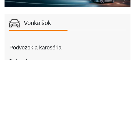
Vonkajšok
Podvozok a karoséria
Podvozok
Podvozok
Kupé
Dvere
Počet dverí
2