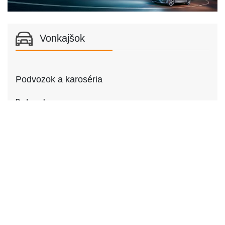
Vonkajšok
Podvozok a karoséria
Podvozok
Podvozok
Kupé
Dvere
Počet dverí
2