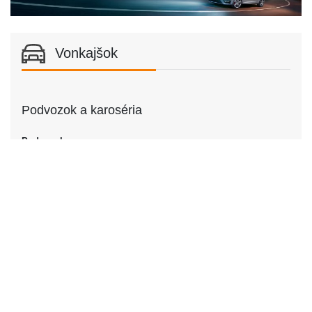
Vonkajšok
Podvozok a karoséria
Podvozok
Podvozok
Kupé
Dvere
Počet dverí
2