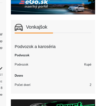
Vonkajšok
kW
hp
Podvozok a karoséria
hp
Podvozok
Podvozok
Kupé
5 l
Dvere
cc
Počet dverí
2
8
ne