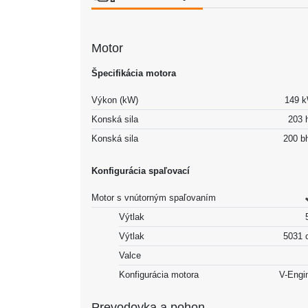
Motor
Špecifikácia motora
Výkon (kW)
149 
Konská sila
203 
Konská sila
200 b
Konfigurácia spaľovací
Motor s vnútorným spaľovaním
Výtlak
Výtlak
5031 
Valce
Konfigurácia motora
V-Engi
Prevodovka a pohon